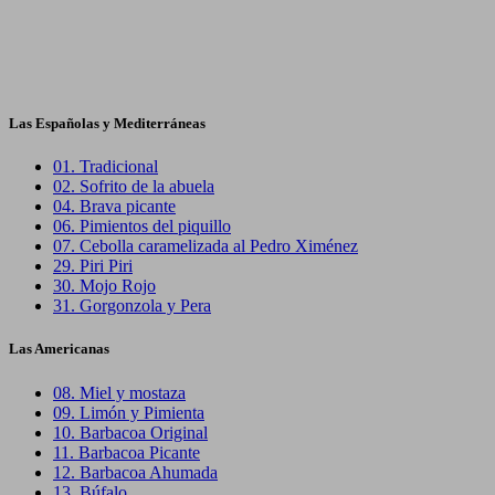
Las Españolas y Mediterráneas
01.
Tradicional
02.
Sofrito de la abuela
04.
Brava picante
06.
Pimientos del piquillo
07.
Cebolla caramelizada al Pedro Ximénez
29.
Piri Piri
30.
Mojo Rojo
31.
Gorgonzola y Pera
Las Americanas
08.
Miel y mostaza
09.
Limón y Pimienta
10.
Barbacoa Original
11.
Barbacoa Picante
12.
Barbacoa Ahumada
13.
Búfalo