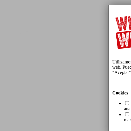
Utilizamos
web. Puede
"Aceptar"
Cookies
ana
mar