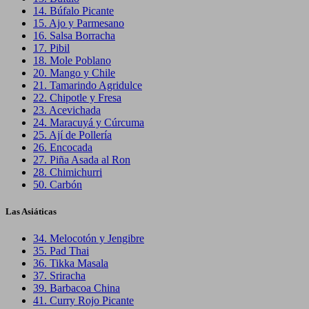
14.
Búfalo Picante
15.
Ajo y Parmesano
16.
Salsa Borracha
17.
Pibil
18.
Mole Poblano
20.
Mango y Chile
21.
Tamarindo Agridulce
22.
Chipotle y Fresa
23.
Acevichada
24.
Maracuyá y Cúrcuma
25.
Ají de Pollería
26.
Encocada
27.
Piña Asada al Ron
28.
Chimichurri
50.
Carbón
Las Asiáticas
34.
Melocotón y Jengibre
35.
Pad Thai
36.
Tikka Masala
37.
Sriracha
39.
Barbacoa China
41.
Curry Rojo Picante