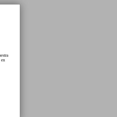
estra
c en