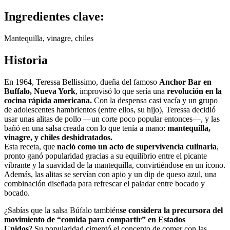
Ingredientes clave:
Mantequilla, vinagre, chiles
Historia
En 1964, Teressa Bellissimo, dueña del famoso
Anchor Bar en
Buffalo, Nueva York
, improvisó lo que sería una
revolución en la
cocina rápida americana.
Con la despensa casi vacía y un grupo
de adolescentes hambrientos (entre ellos, su hijo), Teressa decidió
usar unas alitas de pollo —un corte poco popular entonces—, y las
bañó en una salsa creada con lo que tenía a mano:
mantequilla,
vinagre, y chiles deshidratados.
Esta receta, que
nació como un acto de supervivencia culinaria
,
pronto ganó popularidad gracias a su equilibrio entre el picante
vibrante y la suavidad de la mantequilla, convirtiéndose en un ícono.
Además, las alitas se servían con apio y un dip de queso azul, una
combinación diseñada para refrescar el paladar entre bocado y
bocado.
¿Sabías que la salsa Búfalo también
se considera la precursora del
movimiento de “comida para compartir” en Estados
Unidos
? Su popularidad cimentó el concepto de comer con las