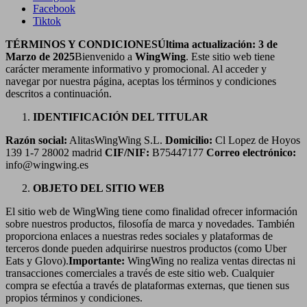
Facebook
Tiktok
TÉRMINOS Y CONDICIONES
Última actualización: 3 de
Marzo de 2025
Bienvenido a
WingWing
. Este sitio web tiene
carácter meramente informativo y promocional. Al acceder y
navegar por nuestra página, aceptas los términos y condiciones
descritos a continuación.
IDENTIFICACIÓN DEL TITULAR
Razón social:
AlitasWingWing S.L.
Domicilio:
Cl Lopez de Hoyos
139 1-7 28002 madrid
CIF/NIF:
B75447177
Correo electrónico:
info@wingwing.es
OBJETO DEL SITIO WEB
El sitio web de WingWing tiene como finalidad ofrecer información
sobre nuestros productos, filosofía de marca y novedades. También
proporciona enlaces a nuestras redes sociales y plataformas de
terceros donde pueden adquirirse nuestros productos (como Uber
Eats y Glovo).
Importante:
WingWing no realiza ventas directas ni
transacciones comerciales a través de este sitio web. Cualquier
compra se efectúa a través de plataformas externas, que tienen sus
propios términos y condiciones.